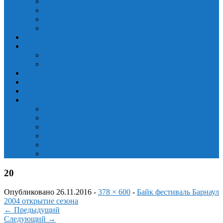
Ремонт квадроциклов
Ремонт снегоуборщиков
Ремонт снегоходов
Ремонт мотоблоков
Мотоэвакуатор
Наши услуги
Помощь в покупке мотоцикла
Выездной ремонт и помощь в дороге
Moto service
Статьи
Контакты
Мотошлемы
Интегралы
Модуляры
Открытые
Кроссовые
Визоры и крепления
Таблица размеров
20
Опубликовано
26.11.2016
-
378 × 600
-
Байк фестиваль Барнаул
2004 открытие сезона
←
Предыдущий
Следующий
→