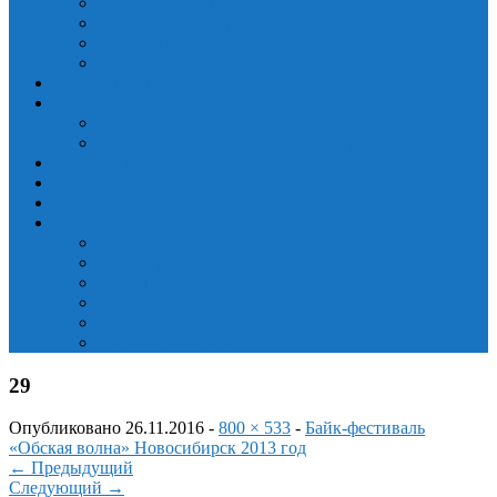
Ремонт квадроциклов
Ремонт снегоуборщиков
Ремонт снегоходов
Ремонт мотоблоков
Мотоэвакуатор
Наши услуги
Помощь в покупке мотоцикла
Выездной ремонт и помощь в дороге
Moto service
Статьи
Контакты
Мотошлемы
Интегралы
Модуляры
Открытые
Кроссовые
Визоры и крепления
Таблица размеров
29
Опубликовано
26.11.2016
-
800 × 533
-
Байк-фестиваль
«Обская волна» Новосибирск 2013 год
←
Предыдущий
Следующий
→