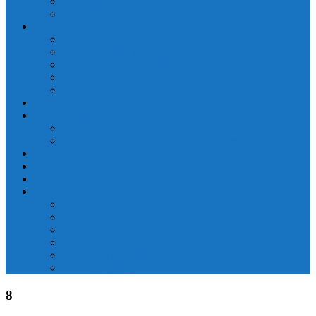
Частный мотоинструктор
Курсы повышения мастерства
Мотосервис
Ремонт мотоциклов
Ремонт квадроциклов
Ремонт снегоуборщиков
Ремонт снегоходов
Ремонт мотоблоков
Мотоэвакуатор
Наши услуги
Помощь в покупке мотоцикла
Выездной ремонт и помощь в дороге
Moto service
Статьи
Контакты
Мотошлемы
Интегралы
Модуляры
Открытые
Кроссовые
Визоры и крепления
Таблица размеров
8