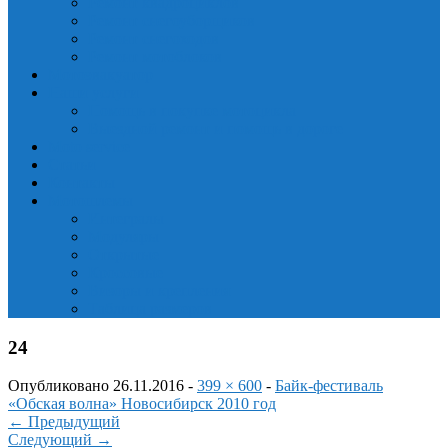
Ремонт квадроциклов
Ремонт снегоуборщиков
Ремонт снегоходов
Ремонт мотоблоков
Мотоэвакуатор
Наши услуги
Помощь в покупке мотоцикла
Выездной ремонт и помощь в дороге
Moto service
Статьи
Контакты
Мотошлемы
Интегралы
Модуляры
Открытые
Кроссовые
Визоры и крепления
Таблица размеров
24
Опубликовано
26.11.2016
-
399 × 600
-
Байк-фестиваль
«Обская волна» Новосибирск 2010 год
←
Предыдущий
Следующий
→